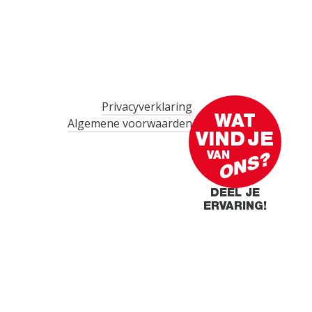
Privacyverklaring
WAT
Algemene voorwaarden
VIND
JE
VAN
ONS?
DEEL JE
ERVARING!