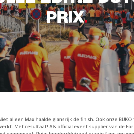
PRIX
et alleen Max haalde glansrijk de finish. Ook onze BUK
rkt. Mét resultaat! Als official event supplier van de F
agd evenement. Ruim honderdduizend oranje fans kwamen