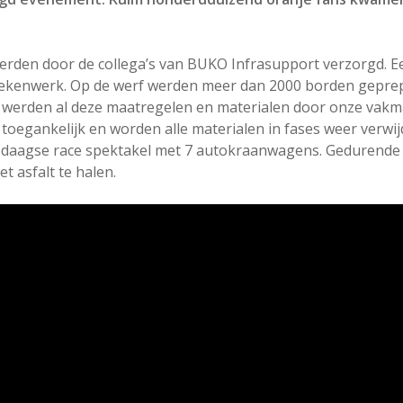
 werden door de collega’s van BUKO Infrasupport verzorgd. 
tekenwerk. Op de werf werden meer dan 2000 borden geprepa
s werden al deze maatregelen en materialen door onze vak
r toegankelijk en worden alle materialen in fases weer verw
riedaagse race spektakel met 7 autokraanwagens. Gedurende h
t asfalt te halen.