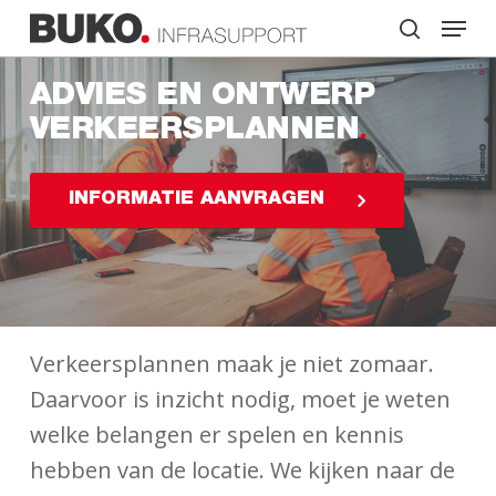
Skip
Menu
to
search
main
Close
content
Menu
ADVIES EN ONTWERP
VERKEERSPLANNEN
INFORMATIE AANVRAGEN
Verkeersplannen maak je niet zomaar.
Daarvoor is inzicht nodig, moet je weten
welke belangen er spelen en kennis
hebben van de locatie. We kijken naar de