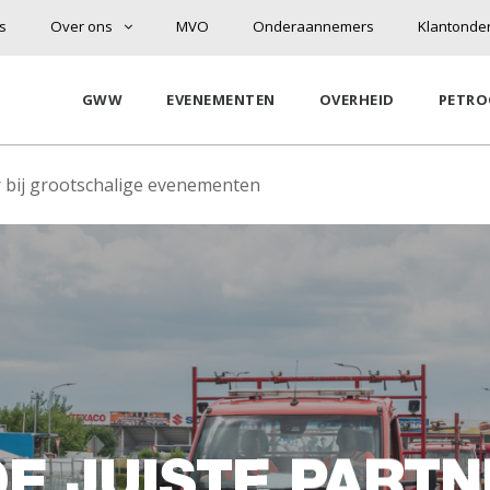
s
Over ons
MVO
Onderaannemers
Klantonde
GWW
EVENEMENTEN
OVERHEID
PETRO
r bij grootschalige evenementen
n
E JUISTE PARTN