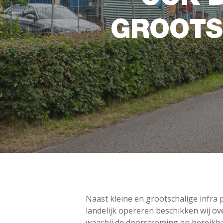
GROOTS
Naast kleine en grootschalige infra
landelijk opereren beschikken wij ov
waarbij de doorstroming en bereikba