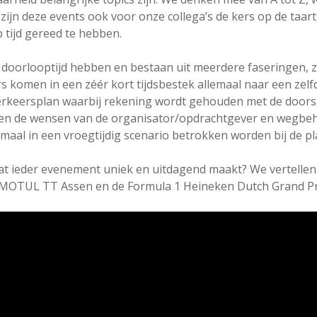
k zijn deze events ook voor onze collega’s de kers op de ta
 tijd gereed te hebben.
e doorlooptijd hebben en bestaan uit meerdere faseringen,
komen in een zéér kort tijdsbestek allemaal naar een zelfde
verkeersplan waarbij rekening wordt gehouden met de doors
 en de wensen van de organisator/opdrachtgever en wegbe
emaal in een vroegtijdig scenario betrokken worden bij de p
 ieder evenement uniek en uitdagend maakt? We vertellen h
MOTUL TT Assen en de Formula 1 Heineken Dutch Grand Pr