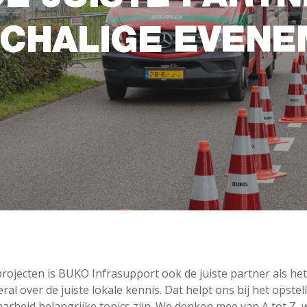
CHALIGE EVEN
 projecten is BUKO Infrasupport ook de juiste partner als h
eral over de juiste lokale kennis. Dat helpt ons bij het ops
arheid belangrijke topics zijn. We denken mee van A tot Z