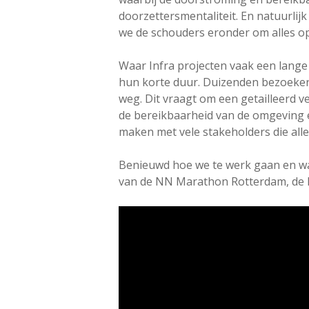
doorzettersmentaliteit. En natuurlij
we de schouders eronder om alles op
Waar Infra projecten vaak een lang
hun korte duur. Duizenden bezoekers 
weg. Dit vraagt om een getailleerd 
de bereikbaarheid van de omgeving
maken met vele stakeholders die all
Benieuwd hoe we te werk gaan en wat
van de NN Marathon Rotterdam, de 