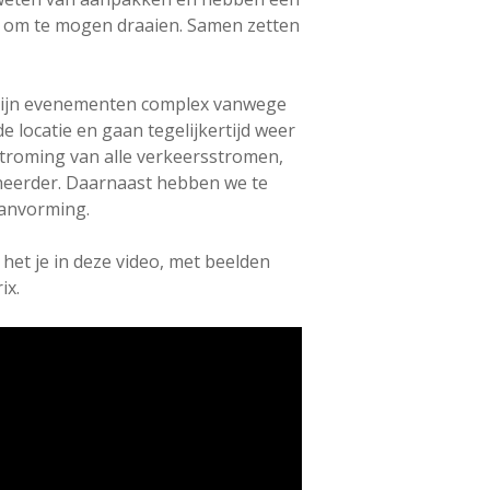
art om te mogen draaien. Samen zetten
 zijn evenementen complex vanwege
 locatie en gaan tegelijkertijd weer
troming van alle verkeersstromen,
heerder. Daarnaast hebben we te
lanvorming.
et je in deze video, met beelden
ix.