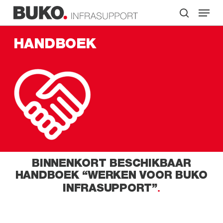
Skip
Menu
to
search
main
Close
content
Menu
HANDBOEK
BINNENKORT BESCHIKBAAR
HANDBOEK “WERKEN VOOR BUKO
INFRASUPPORT”