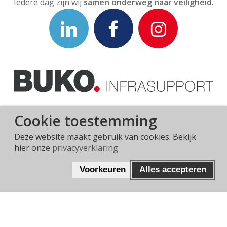
Iedere dag zijn wij
samen onderweg naar veiligheid
.
Cookie toestemming
Privacyverklaring
Algemene voorwaarden
Deze website maakt gebruik van cookies. Bekijk
hier onze
privacyverklaring
WAT VIND JE VAN ONS?
Voorkeuren
Alles accepteren
DEEL JE ERVARING!