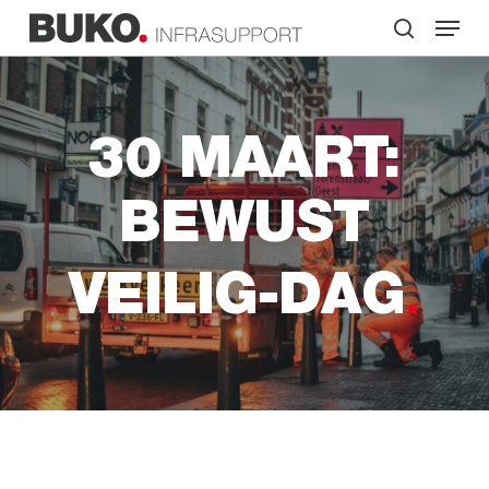
Skip
Menu
to
search
main
Close
content
Menu
30 MAART:
BEWUST
VEILIG-DAG