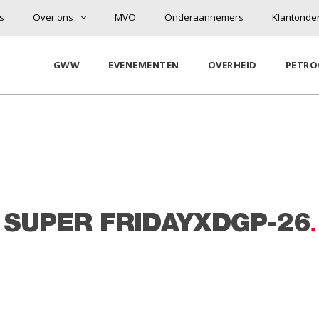
s
Over ons
MVO
Onderaannemers
Klantonde
GWW
EVENEMENTEN
OVERHEID
PETRO
n
SUPER FRIDAYXDGP-26