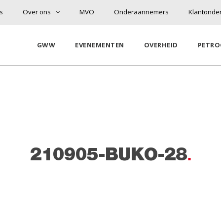
s
Over ons
MVO
Onderaannemers
Klantonde
GWW
EVENEMENTEN
OVERHEID
PETRO
n
210905-BUKO-28