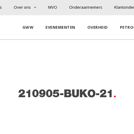
s
Over ons
MVO
Onderaannemers
Klantonde
GWW
EVENEMENTEN
OVERHEID
PETRO
n
210905-BUKO-21