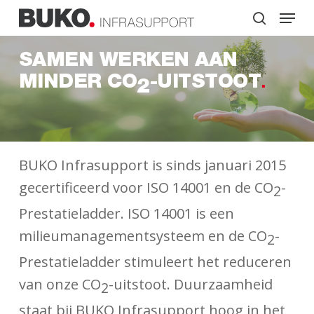
Skip
Menu
to
search
main
Close
content
Menu
SAMEN WERKEN AAN
MINDER CO
-UITSTOOT
2
BUKO Infrasupport is sinds januari 2015
gecertificeerd voor ISO 14001 en de CO
-
2
Prestatieladder. ISO 14001 is een
milieumanagementsysteem en de CO
-
2
Prestatieladder stimuleert het reduceren
van onze CO
-uitstoot.
Duurzaamheid
2
staat bij BUKO Infrasupport hoog in het